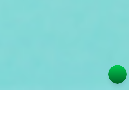
O turismo consciente vai além da simples visita a
novos destinos; ele envolve uma abordagem